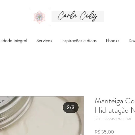
Carla Cely
uidado integral
Serviços
Inspirações e dicas
Ebooks
Do
Manteiga Co
Hidratação N
SKU: 366615376135191
Preço
R$ 35,00