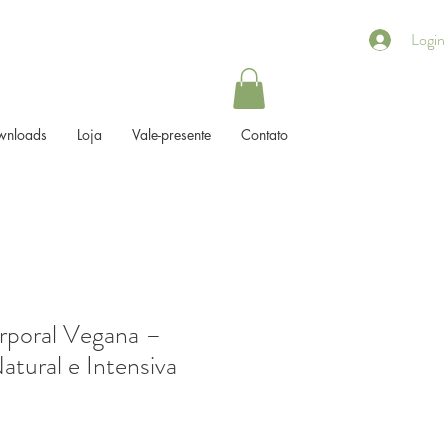
Login
wnloads
Loja
Vale-presente
Contato
rporal Vegana –
atural e Intensiva