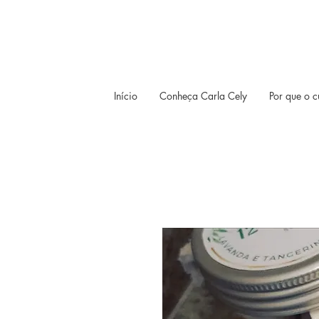
Início
Conheça Carla Cely
Por que o c