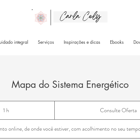
Carla Cely
uidado integral
Serviços
Inspirações e dicas
Ebooks
Do
Mapa do Sistema Energético
Consulte
Oferta
1 h
1
Consulte Oferta
to online, de onde você estiver, com acolhimento no seu tempo