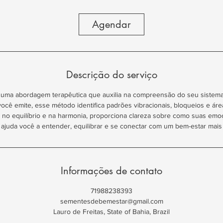
Agendar
Descrição do serviço
 uma abordagem terapêutica que auxilia na compreensão do seu sistem
cê emite, esse método identifica padrões vibracionais, bloqueios e ár
 no equilíbrio e na harmonia, proporciona clareza sobre como suas em
 ajuda você a entender, equilibrar e se conectar com um bem-estar mais
Informações de contato
71988238393
sementesdebemestar@gmail.com
Lauro de Freitas, State of Bahia, Brazil