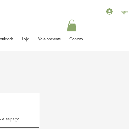
Login
wnloads
Loja
Vale-presente
Contato
 e espaço.