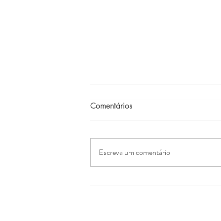
Comentários
Escreva um comentário
Aprendemos Aquilo Que
Repetimos: Como os Padrões
Emocionais Moldam
Emoções, Corpo e Energia