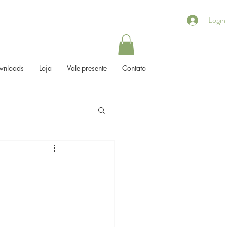
Login
wnloads
Loja
Vale-presente
Contato