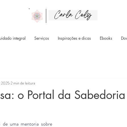
Carla Cely
uidado integral
Serviços
Inspirações e dicas
Ebooks
Do
e 2025
2 min de leitura
a: o Portal da Sabedoria
i de uma mentoria sobre 