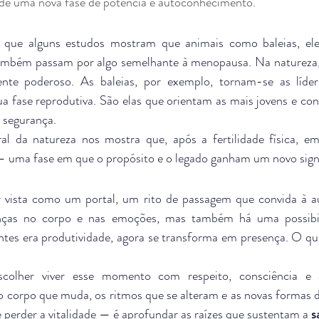
 de uma nova fase de potência e autoconhecimento.
 que alguns estudos mostram que animais como baleias, ele
ambém passam por algo semelhante à menopausa. Na natureza,
te poderoso. As baleias, por exemplo, tornam-se as líder
a fase reprodutiva. São elas que orientam as mais jovens e con
 segurança.
al da natureza nos mostra que, após a fertilidade física, eme
 — uma fase em que o propósito e o legado ganham um novo sign
vista como um portal, um rito de passagem que convida à a
ntes era produtividade, agora se transforma em presença. O que
colher viver esse momento com respeito, consciência e 
o corpo que muda, os ritmos que se alteram e as novas formas d
é perder a vitalidade — é aprofundar as raízes que sustentam a 
s