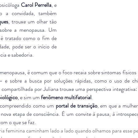
psicóloga 
Carol Perrella
, e 
o a convidada, também 
ques
, trouxe um olhar tão 
 sobre a menopausa. Um 
 é tratado como o fim de 
ade, pode ser o início de 
cia e sabedoria.
nopausa, é comum que o foco recaia sobre sintomas físicos —
de — e sobre a busca por soluções rápidas, como o uso de chi
 compartilhada por Juliana trouxe uma perspectiva integrativa
iológico
, e sim um
 fenômeno multifatorial
. 
r compreendido como um 
portal de transição
, em que a mulher 
a nova etapa de consciência. É um convite à pausa, à introspec
m o que se faz. 
ia feminina caminham lado a lado quando olhamos para esse pe