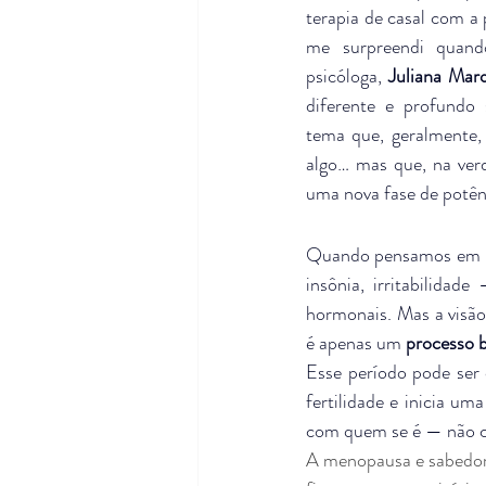
terapia de casal com a 
me surpreendi quand
psicóloga, 
Juliana Mar
diferente e profundo
tema que, geralmente,
algo… mas que, na verd
uma nova fase de potên
Quando pensamos em me
insônia, irritabilida
hormonais. Mas a visão
é apenas um 
processo b
Esse período pode se
fertilidade e inicia um
com quem se é — não co
A menopausa e sabedor