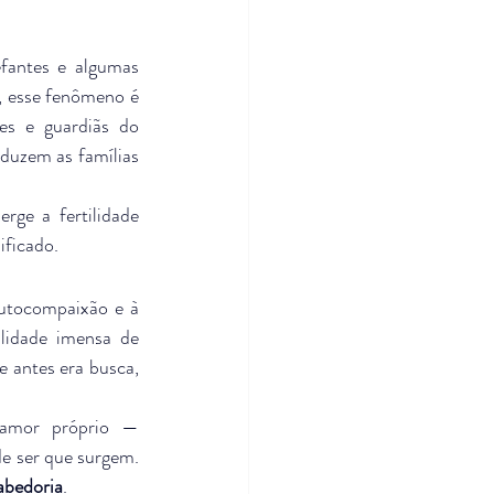
fantes e algumas 
 esse fenômeno é 
es e guardiãs do 
duzem as famílias 
rge a fertilidade 
ificado.
utocompaixão e à 
leveza. Sim, há mudanças no corpo e nas emoções, mas também há uma possibilidade imensa de 
 antes era busca, 
amor próprio — 
e ser que surgem. 
abedoria
.