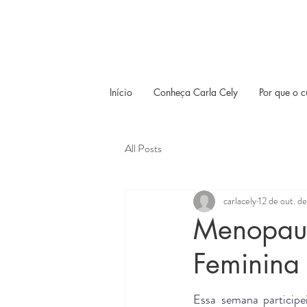
Início
Conheça Carla Cely
Por que o c
All Posts
carlacely
12 de out. d
Menopaus
Feminina
Essa semana participe