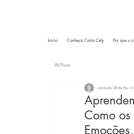
Início
Conheça Carla Cely
Por que o c
All Posts
carlacely
28 de fev.
3 
Aprendem
Como os 
Emoções,