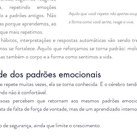
 repetindo emoções 
Aquilo que você repete não apenas ocu
o a padrões antigos. Não 
a forma como você sente, reage e vive.
mas porque aprendemos, ao 
 que mais repetimos.
ábitos, interpretações e respostas automáticas vão sendo tre
mos se fortalece. Aquilo que reforçamos se torna padrão: mol
as também o corpo e a forma como sentimos a vida.
ade dos padrões emocionais
epete muitas vezes, ela se torna conhecida. E o cérebro tende
do não é confortável.
ssoas percebem que retornam aos mesmos padrões emocion
ta de falta de força de vontade, mas de um aprendizado interno 
o de segurança, ainda que limite o crescimento.