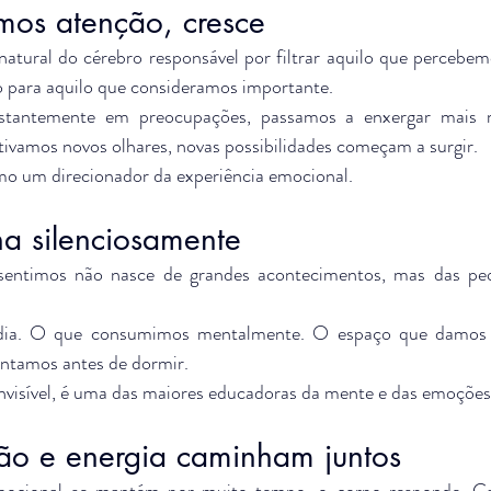
os atenção, cresce
tural do cérebro responsável por filtrar aquilo que percebem
o para aquilo que consideramos importante.
tantemente em preocupações, passamos a enxergar mais m
ivamos novos olhares, novas possibilidades começam a surgir.
o um direcionador da experiência emocional.
na silenciosamente
entimos não nasce de grandes acontecimentos, mas das peq
a. O que consumimos mentalmente. O espaço que damos a
ntamos antes de dormir.
invisível, é uma das maiores educadoras da mente e das emoções
o e energia caminham juntos
cional se mantém por muito tempo, o corpo responde. Can