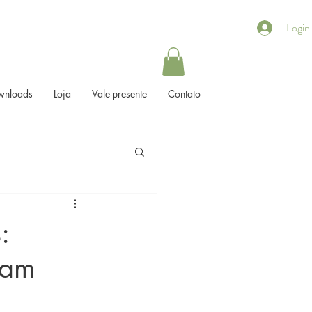
Login
wnloads
Loja
Vale-presente
Contato
:
dam