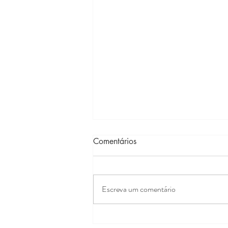
Comentários
Escreva um comentário
Quando Não Sabemos Para