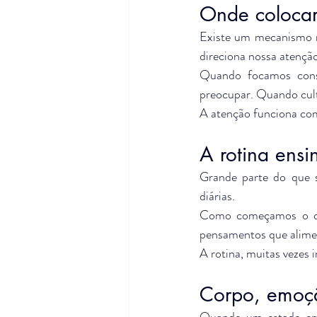
Onde colocam
Existe um mecanismo na
direciona nossa atençã
Quando focamos cons
preocupar. Quando cult
A atenção funciona com
A rotina ensi
Grande parte do que s
diárias.
Como começamos o di
pensamentos que alime
A rotina, muitas vezes 
Corpo, emoçã
Quando um estado emo