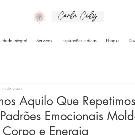
Carla Cely
uidado integral
Serviços
Inspirações e dicas
Ebooks
Do
min de leitura
os Aquilo Que Repetimos
Padrões Emocionais Mol
 Corpo e Energia