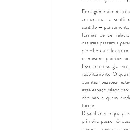
Em algum momento da v
começamos a sentir q
sentido — pensamentos,
formas de se relacio
naturais passam a gera
percebe que deseja mu
os mesmos padrões con
Esse tema surgiu em u
recentemente. O que ma
quantas pessoas esta
esse espaço silencioso:
não são e quem ainda
tornar.
Reconhecer o que prec
primeiro passo. O des
quando, mesmo conscie