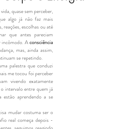
ida, quase sem perceber, 
ue algo já não faz mais 
 reações, escolhas ou até 
nar que antes pareciam 
r incômodo. A 
consciência
dança, mas, ainda assim, 
tinuam se repetindo.
ma palestra que conduzi 
is me tocou foi perceber 
vam vivendo exatamente 
 o intervalo entre quem já 
 estão aprendendo a se 
isa mudar costuma ser o 
afio real começa depois -
ntes, seguimos reagindo 