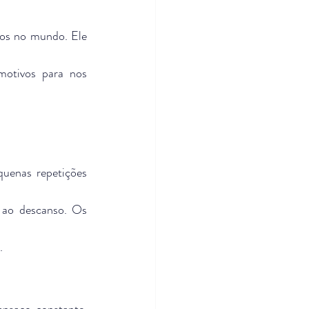
os no mundo. Ele 
otivos para nos 
uenas repetições 
o descanso. Os 
.
saço constante, 