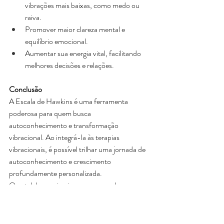
vibrações mais baixas, como medo ou 
raiva. 
Promover maior clareza mental e 
equilíbrio emocional. 
Aumentar sua energia vital, facilitando 
melhores decisões e relações. 
Conclusão
A Escala de Hawkins é uma ferramenta 
poderosa para quem busca 
autoconhecimento e transformação 
vibracional. Ao integrá-la às terapias 
vibracionais, é possível trilhar uma jornada de 
autoconhecimento e crescimento 
profundamente personalizada. 
Que tal dar o primeiro passo para elevar sua 
vibração? Agende uma sessão e descubra 
como alcançar estados mais elevados de 
equilíbrio e bem-estar! 